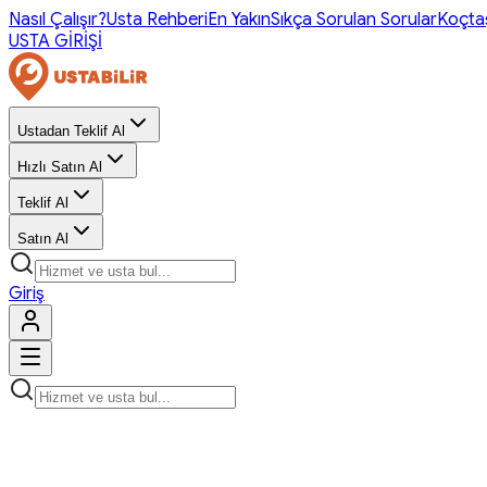
Nasıl Çalışır?
Usta Rehberi
En Yakın
Sıkça Sorulan Sorular
Koçta
USTA GİRİŞİ
Ustadan Teklif Al
Hızlı Satın Al
Teklif Al
Satın Al
Giriş