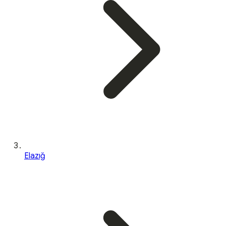
Elazığ