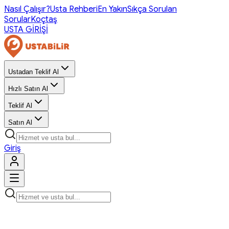
Nasıl Çalışır?
Usta Rehberi
En Yakın
Sıkça Sorulan
Sorular
Koçtaş
USTA GİRİŞİ
Ustadan Teklif Al
Hızlı Satın Al
Teklif Al
Satın Al
Giriş