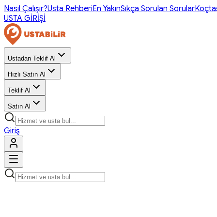
Nasıl Çalışır?
Usta Rehberi
En Yakın
Sıkça Sorulan Sorular
Koçta
USTA GİRİŞİ
Ustadan Teklif Al
Hızlı Satın Al
Teklif Al
Satın Al
Giriş