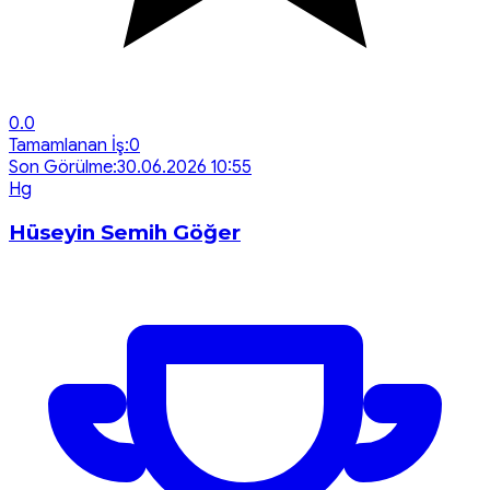
0.0
Tamamlanan İş:
0
Son Görülme:
30.06.2026 10:55
H
g
Hüseyin Semih Göğer