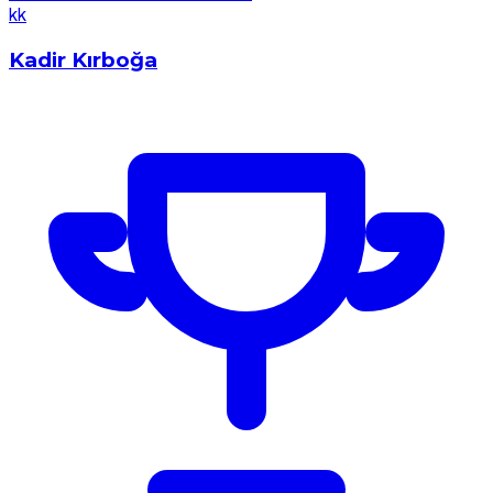
k
k
Kadir Kırboğa