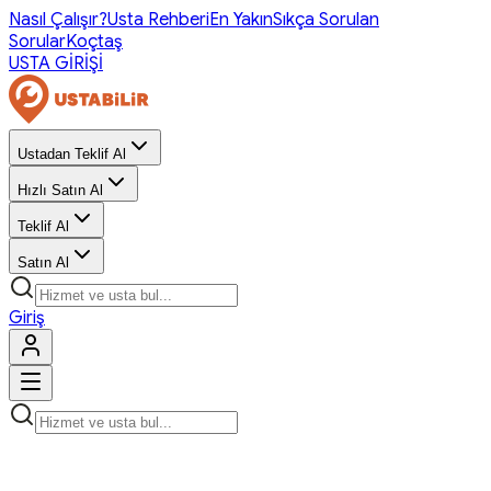
Nasıl Çalışır?
Usta Rehberi
En Yakın
Sıkça Sorulan
Sorular
Koçtaş
USTA GİRİŞİ
Ustadan Teklif Al
Hızlı Satın Al
Teklif Al
Satın Al
Giriş