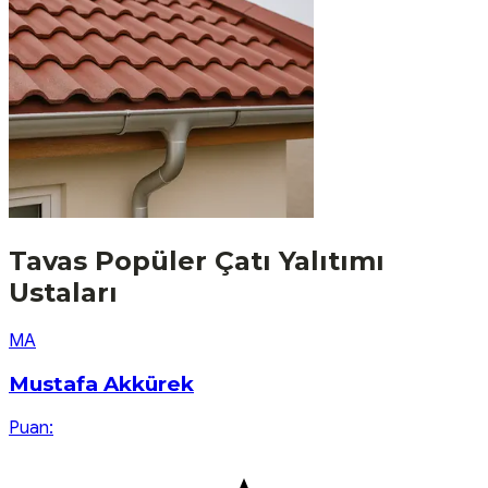
Tavas
Popüler
Çatı Yalıtımı
Ustaları
M
A
Mustafa Akkürek
Puan: