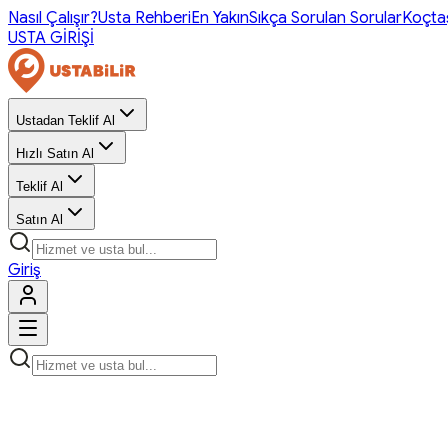
Nasıl Çalışır?
Usta Rehberi
En Yakın
Sıkça Sorulan Sorular
Koçta
USTA GİRİŞİ
Ustadan Teklif Al
Hızlı Satın Al
Teklif Al
Satın Al
Giriş