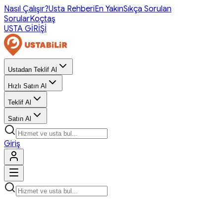
Nasıl Çalışır?
Usta Rehberi
En Yakın
Sıkça Sorulan
Sorular
Koçtaş
USTA GİRİŞİ
Ustadan Teklif Al
Hızlı Satın Al
Teklif Al
Satın Al
Giriş