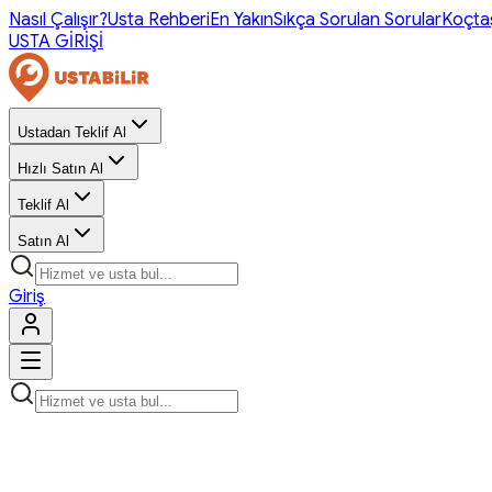
Nasıl Çalışır?
Usta Rehberi
En Yakın
Sıkça Sorulan Sorular
Koçta
USTA GİRİŞİ
Ustadan Teklif Al
Hızlı Satın Al
Teklif Al
Satın Al
Giriş