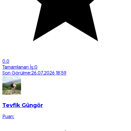
0.0
Tamamlanan İş:
0
Son Görülme:
26.07.2026 18:59
Tevfik Güngör
Puan: