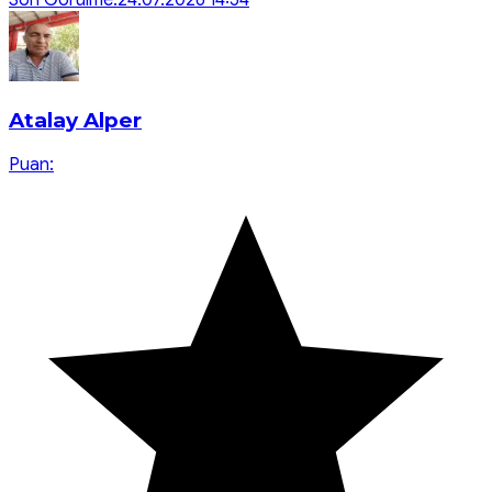
Son Görülme:
24.07.2026 14:54
Atalay Alper
Puan: