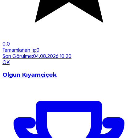
0.0
Tamamlanan İş:
0
Son Görülme:
04.08.2026 10:20
O
K
Olgun Kıyamçiçek