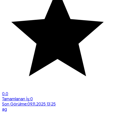
0.0
Tamamlanan İş:
0
Son Görülme:
09.11.2025 13:25
a
g