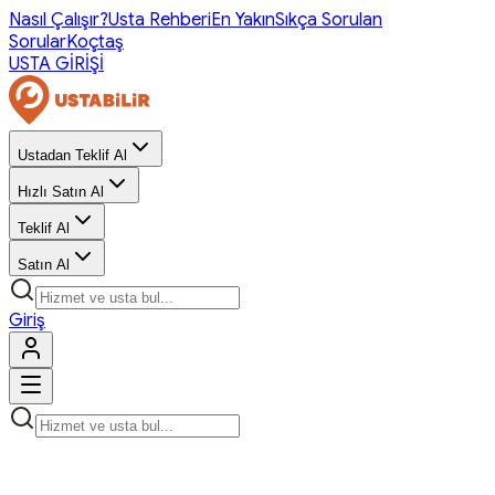
Nasıl Çalışır?
Usta Rehberi
En Yakın
Sıkça Sorulan
Sorular
Koçtaş
USTA GİRİŞİ
Ustadan Teklif Al
Hızlı Satın Al
Teklif Al
Satın Al
Giriş