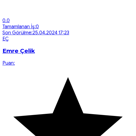
0.0
Tamamlanan İş:
0
Son Görülme:
25.04.2024 17:23
E
Ç
Emre Çelik
Puan: