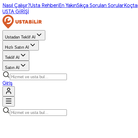
Nasıl Çalışır?
Usta Rehberi
En Yakın
Sıkça Sorulan Sorular
Koçta
USTA GİRİŞİ
Ustadan Teklif Al
Hızlı Satın Al
Teklif Al
Satın Al
Giriş