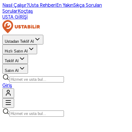
Nasıl Çalışır?
Usta Rehberi
En Yakın
Sıkça Sorulan
Sorular
Koçtaş
USTA GİRİŞİ
Ustadan Teklif Al
Hızlı Satın Al
Teklif Al
Satın Al
Giriş