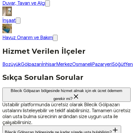
Duvar, Tavan ve Alçı
İnşaat
Havuz Onarım ve Bakım
Hizmet Verilen İlçeler
Bozüyük
Gölpazarı
İnhisar
Merkez
Osmaneli
Pazaryeri
Söğüt
Yen
Sıkça Sorulan Sorular
Bilecik Gölpazarı bölgesinde hizmet almak için ek ücret ödemem
gerekir mi?
Ustabilir platformunda ücretsiz olarak Bilecik Gölpazarı
ustalarını listeleyebilir ve teklif alabilirsiniz. Tamamen ücretsiz
olan usta bulma sürecinin ardından size uygun usta ile
çalışabilirsiniz.
Bilecik Gölpazarı bölgesinde ne kadar sürede usta bulabilirim?