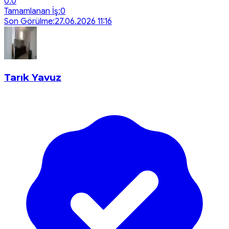
0.0
Tamamlanan İş:
0
Son Görülme:
27.06.2026 11:16
Tarık Yavuz