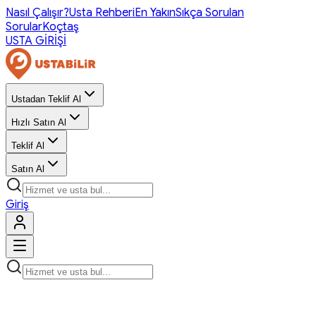
Nasıl Çalışır?
Usta Rehberi
En Yakın
Sıkça Sorulan
Sorular
Koçtaş
USTA GİRİŞİ
Ustadan Teklif Al
Hızlı Satın Al
Teklif Al
Satın Al
Giriş