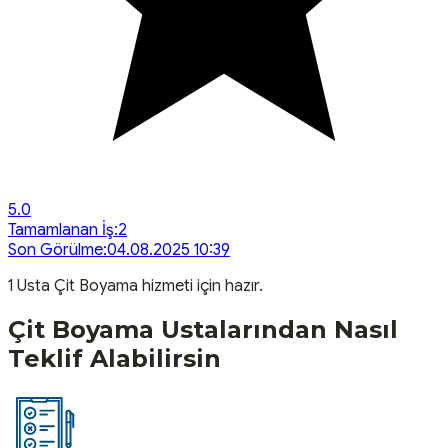
5.0
Tamamlanan İş:
2
Son Görülme:
04.08.2025 10:39
1
Usta
Çit Boyama
hizmeti için hazır.
Çit Boyama
Ustalarından Nasıl
Teklif Alabilirsin