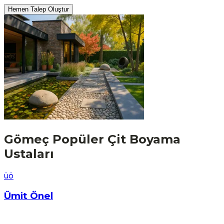
Hemen Talep Oluştur
Gömeç
Popüler
Çit Boyama
Ustaları
ü
ö
Ümit Önel