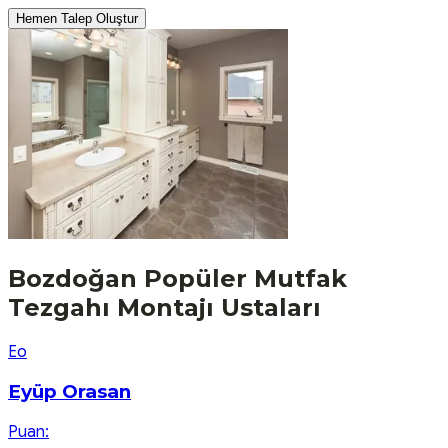
Hemen Talep Oluştur
Bozdoğan
Popüler
Mutfak
Tezgahı Montajı
Ustaları
E
o
Eyüp Orasan
Puan: