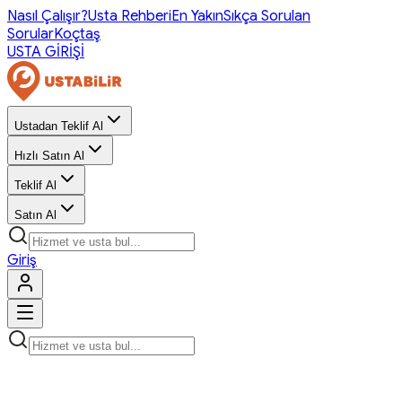
Nasıl Çalışır?
Usta Rehberi
En Yakın
Sıkça Sorulan
Sorular
Koçtaş
USTA GİRİŞİ
Ustadan Teklif Al
Hızlı Satın Al
Teklif Al
Satın Al
Giriş