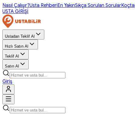
Nasıl Çalışır?
Usta Rehberi
En Yakın
Sıkça Sorulan Sorular
Koçta
USTA GİRİŞİ
Ustadan Teklif Al
Hızlı Satın Al
Teklif Al
Satın Al
Giriş