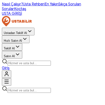
Nasıl Çalışır?
Usta Rehberi
En Yakın
Sıkça Sorulan
Sorular
Koçtaş
USTA GİRİŞİ
Ustadan Teklif Al
Hızlı Satın Al
Teklif Al
Satın Al
Giriş