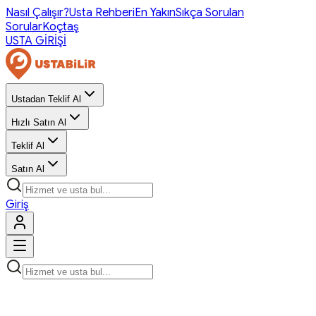
Nasıl Çalışır?
Usta Rehberi
En Yakın
Sıkça Sorulan
Sorular
Koçtaş
USTA GİRİŞİ
Ustadan Teklif Al
Hızlı Satın Al
Teklif Al
Satın Al
Giriş