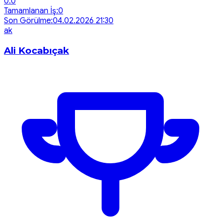
0.0
Tamamlanan İş:
0
Son Görülme:
04.02.2026 21:30
a
k
Ali Kocabıçak