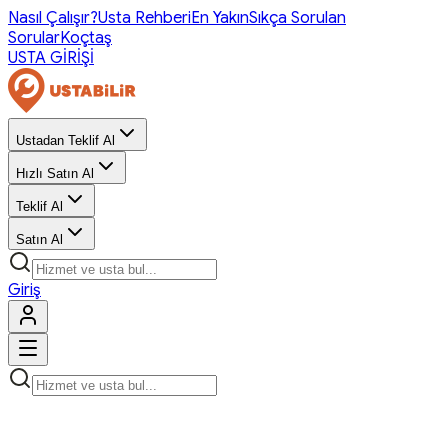
Nasıl Çalışır?
Usta Rehberi
En Yakın
Sıkça Sorulan
Sorular
Koçtaş
USTA GİRİŞİ
Ustadan Teklif Al
Hızlı Satın Al
Teklif Al
Satın Al
Giriş