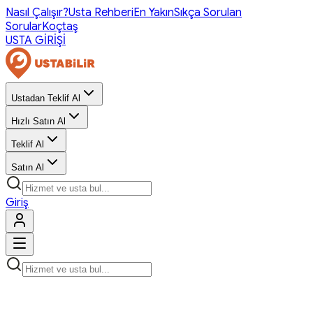
Nasıl Çalışır?
Usta Rehberi
En Yakın
Sıkça Sorulan
Sorular
Koçtaş
USTA GİRİŞİ
Ustadan Teklif Al
Hızlı Satın Al
Teklif Al
Satın Al
Giriş