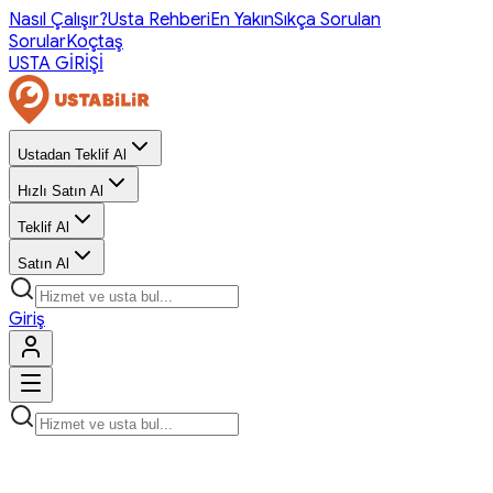
Nasıl Çalışır?
Usta Rehberi
En Yakın
Sıkça Sorulan
Sorular
Koçtaş
USTA GİRİŞİ
Ustadan Teklif Al
Hızlı Satın Al
Teklif Al
Satın Al
Giriş