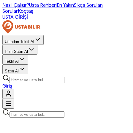
Nasıl Çalışır?
Usta Rehberi
En Yakın
Sıkça Sorulan
Sorular
Koçtaş
USTA GİRİŞİ
Ustadan Teklif Al
Hızlı Satın Al
Teklif Al
Satın Al
Giriş