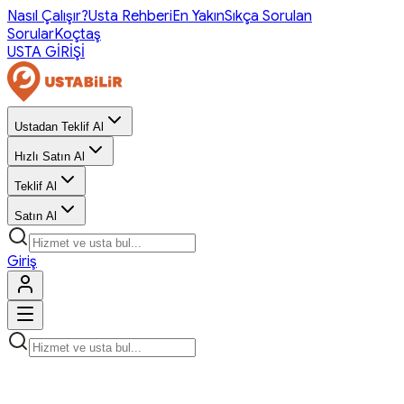
Nasıl Çalışır?
Usta Rehberi
En Yakın
Sıkça Sorulan
Sorular
Koçtaş
USTA GİRİŞİ
Ustadan Teklif Al
Hızlı Satın Al
Teklif Al
Satın Al
Giriş