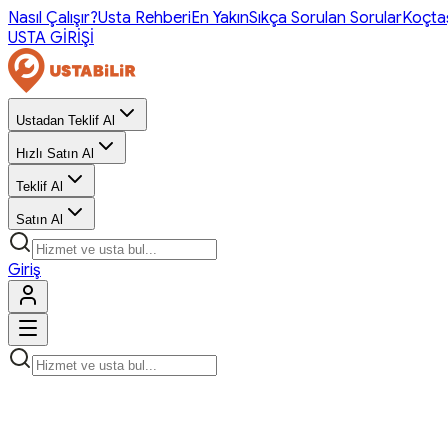
Nasıl Çalışır?
Usta Rehberi
En Yakın
Sıkça Sorulan Sorular
Koçta
USTA GİRİŞİ
Ustadan Teklif Al
Hızlı Satın Al
Teklif Al
Satın Al
Giriş