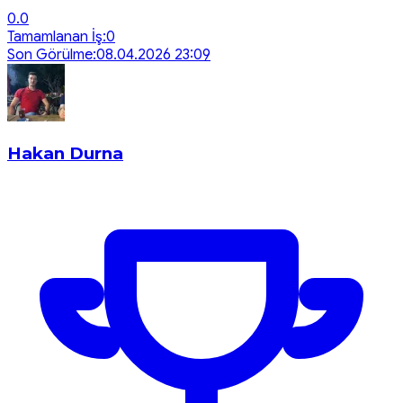
0.0
Tamamlanan İş:
0
Son Görülme:
08.04.2026 23:09
Hakan Durna