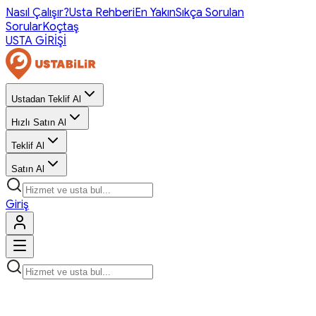
Nasıl Çalışır?
Usta Rehberi
En Yakın
Sıkça Sorulan
Sorular
Koçtaş
USTA GİRİŞİ
Ustadan Teklif Al
Hızlı Satın Al
Teklif Al
Satın Al
Giriş