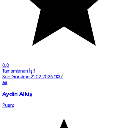
0.0
Tamamlanan İş:
1
Son Görülme:
21.02.2026 11:37
a
a
Aydin Alkiş
Puan: