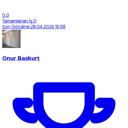
0.0
Tamamlanan İş:
0
Son Görülme:
28.04.2026 15:58
Onur Baskurt