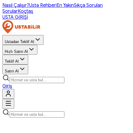
Nasıl Çalışır?
Usta Rehberi
En Yakın
Sıkça Sorulan
Sorular
Koçtaş
USTA GİRİŞİ
Ustadan Teklif Al
Hızlı Satın Al
Teklif Al
Satın Al
Giriş