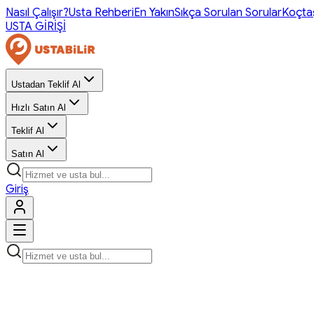
Nasıl Çalışır?
Usta Rehberi
En Yakın
Sıkça Sorulan Sorular
Koçta
USTA GİRİŞİ
Ustadan Teklif Al
Hızlı Satın Al
Teklif Al
Satın Al
Giriş