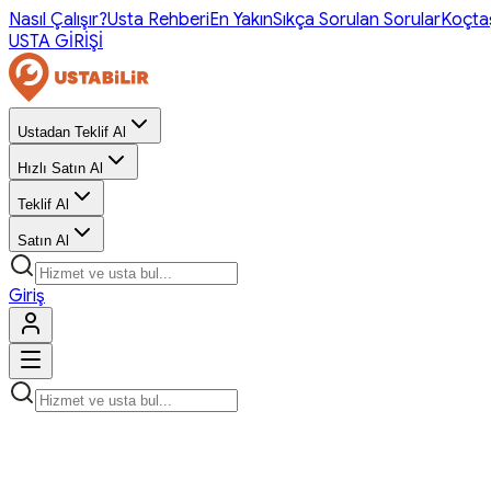
Nasıl Çalışır?
Usta Rehberi
En Yakın
Sıkça Sorulan Sorular
Koçta
USTA GİRİŞİ
Ustadan Teklif Al
Hızlı Satın Al
Teklif Al
Satın Al
Giriş