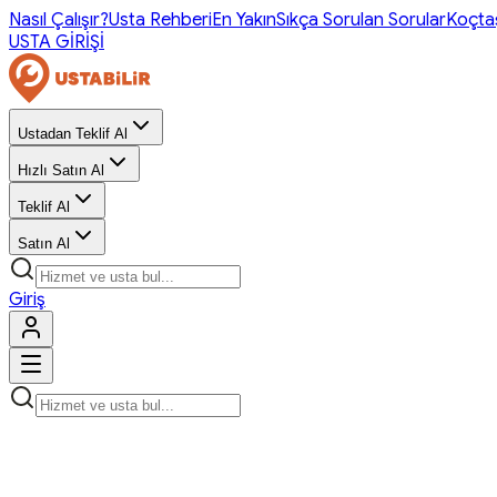
Nasıl Çalışır?
Usta Rehberi
En Yakın
Sıkça Sorulan Sorular
Koçta
USTA GİRİŞİ
Ustadan Teklif Al
Hızlı Satın Al
Teklif Al
Satın Al
Giriş