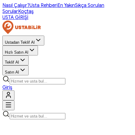
Nasıl Çalışır?
Usta Rehberi
En Yakın
Sıkça Sorulan
Sorular
Koçtaş
USTA GİRİŞİ
Ustadan Teklif Al
Hızlı Satın Al
Teklif Al
Satın Al
Giriş