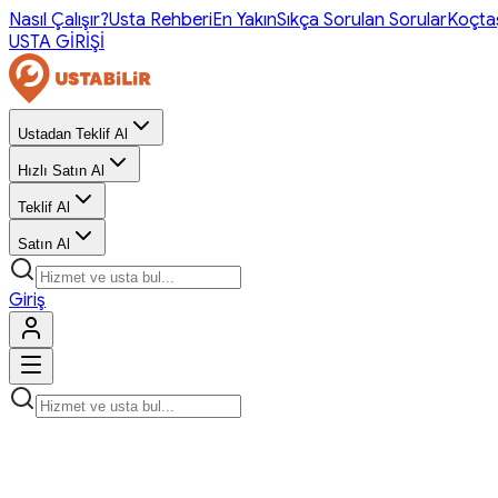
Nasıl Çalışır?
Usta Rehberi
En Yakın
Sıkça Sorulan Sorular
Koçta
USTA GİRİŞİ
Ustadan Teklif Al
Hızlı Satın Al
Teklif Al
Satın Al
Giriş