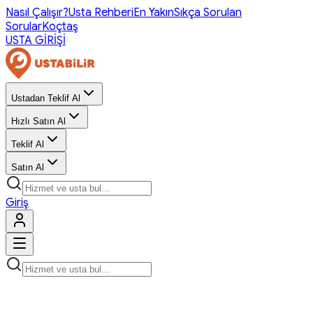
Nasıl Çalışır?
Usta Rehberi
En Yakın
Sıkça Sorulan
Sorular
Koçtaş
USTA GİRİŞİ
Ustadan Teklif Al
Hızlı Satın Al
Teklif Al
Satın Al
Giriş