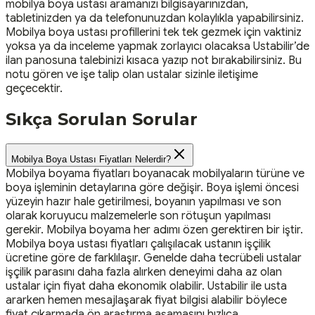
mobilya boya ustası aramanızı bilgisayarınızdan,
tabletinizden ya da telefonunuzdan kolaylıkla yapabilirsiniz.
Mobilya boya ustası profillerini tek tek gezmek için vaktiniz
yoksa ya da inceleme yapmak zorlayıcı olacaksa Ustabilir’de
ilan panosuna talebinizi kısaca yazıp not bırakabilirsiniz. Bu
notu gören ve işe talip olan ustalar sizinle iletişime
geçecektir.
Sıkça Sorulan Sorular
Mobilya Boya Ustası Fiyatları Nelerdir?
Mobilya boyama fiyatları boyanacak mobilyaların türüne ve
boya işleminin detaylarına göre değişir. Boya işlemi öncesi
yüzeyin hazır hale getirilmesi, boyanın yapılması ve son
olarak koruyucu malzemelerle son rötuşun yapılması
gerekir. Mobilya boyama her adımı özen gerektiren bir iştir.
Mobilya boya ustası fiyatları çalışılacak ustanın işçilik
ücretine göre de farklılaşır. Genelde daha tecrübeli ustalar
işçilik parasını daha fazla alırken deneyimi daha az olan
ustalar için fiyat daha ekonomik olabilir. Ustabilir ile usta
ararken hemen mesajlaşarak fiyat bilgisi alabilir böylece
fiyat çıkarmada ön araştırma aşamasını hızlıca