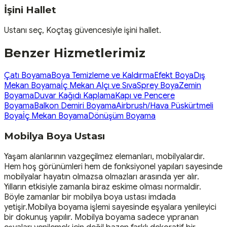
İşini Hallet
Ustanı seç, Koçtaş güvencesiyle işini hallet.
Benzer Hizmetlerimiz
Çatı Boyama
Boya Temizleme ve Kaldırma
Efekt Boya
Dış
Mekan Boyama
İç Mekan Alçı ve Sıva
Sprey Boya
Zemin
Boyama
Duvar Kağıdı Kaplama
Kapı ve Pencere
Boyama
Balkon Demiri Boyama
Airbrush/Hava Püskürtmeli
Boya
İç Mekan Boyama
Dönüşüm Boyama
Mobilya Boya Ustası
Yaşam alanlarının vazgeçilmez elemanları, mobilyalardır.
Hem hoş görünümleri hem de fonksiyonel yapıları sayesinde
mobilyalar hayatın olmazsa olmazları arasında yer alır.
Yılların etkisiyle zamanla biraz eskime olması normaldir.
Böyle zamanlar bir mobilya boya ustası imdada
yetişir.Mobilya boyama işlemi sayesinde eşyalara yenileyici
bir dokunuş yapılır. Mobilya boyama sadece yıpranan