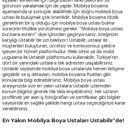
eşyaları yenilemek için değil bazen farklı dekoratif bir
görünüm yakalamak için de yapılır. Mobilya boyama
aşamasında iyi sonuçlar alabilmek için doğru mobilya boya
ustası ile buluşmak çok önemlidir. Mobilya boyama titizlik
gerektiren bir iş olduğu için mobilya boya ustası bulma
sürecinin titizlikle yürütülmesi gerekir. “Mobilya boya ustası
bul bana evren!” diye içinizden geçiriyorsanız, isteğinizin
karşılığı Ustabilir’de sizi bekliyor! Ustabilir, ustalar ile
müşterileri buluşturan, ücretsiz ve komisyonsuz şekilce
işleyen bir hizmet platformudur. Web sitesi ya da mobil
uygulama ile Ustabilir platformunu kullanabilir, Türkiye’nin
dört bir yanındaki ustalara tek adresten ulaşabilirsiniz.
Ustabilir sayesinde mobilya boya ustalarıyla hemen iletişime
geçebilir ve iş detayları, mobilya boyama fiyatları gibi
konularda bilgi edinebilirsiniz. Mobilya boya ustası
arayışınızda size en yakın ustalara Ustabilir üzerinden
konum bilginizi girerek tek tıkla erişebilirsiniz. Her ustanın
profilinde yer alan iş fotoğrafları ve sertifikalar gibi bilgiler
sayesinde en sağlıklı şekilde hangi ustayı seçeceğinize karar
verebilirsiniz.
En Yakın Mobilya Boya Ustaları Ustabilir’de!