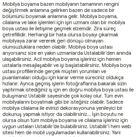
Mobilya boyama bazen mobilyanın tamamının rengini
değiştirmek anlamına gelirken bazen de sadece bir
bölümünü boyamak anlamına gelir. Mobilya boyama,
cilalama ve lake işlemleri için işin uzmanı olan bir mobilya
boya ustası ile iletişime geçmek elzemdir. Zira süreç
çetrefillidir. Herhangi bir hata olursa boyayı çıkarmak
mobilyaya zarar vererek geri dönüşü olmayan
olumsuzluklara neden olabilir. Mobilya boya ustası
arıyorsanız size en yakın uzmanlarda Ustalabilir’den anında
ulaşabilirsiniz. Acil mobilya boyama işleriniz için hemen
ustalarla mesajlaşabilir ve işi başlatabilirsiniz. Mobilya boya
ustası profillerinde gerçek müşteri yorumları ve
puanlamaları olduğu için karar verme süreciniz oldukça
hızlanır. Ayrıca geçmiş işlerin fotoğraflarına bakarak sizin
yaptırmak istediğiniz iş için en doğru mobilya boya ustası ile
buluşmanız Ustabilir sayesinde çok kolay olur. Tüm evin
mobilyalarını boyatmak gibi bir isteğiniz olabilir. Sadece
mobilya cilalama ile evinizi dekorasyonuna yenileyici bir
dokunuş yapmak istiyor da olabilirsiniz… İşin boyutu ne
olursa olsun tüm mobilya boyama ve cilalama işleriniz için
uygun ustaları Ustabilir’de bulabilirsiniz. Ustabilir’i hem web
sitesi hem de mobil uygulamadan kullanabilirsiniz. Yani