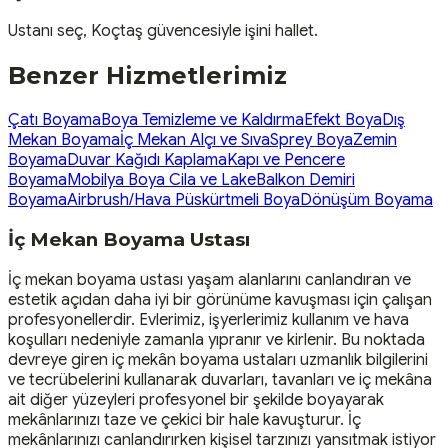
Ustanı seç, Koçtaş güvencesiyle işini hallet.
Benzer Hizmetlerimiz
Çatı Boyama
Boya Temizleme ve Kaldırma
Efekt Boya
Dış
Mekan Boyama
İç Mekan Alçı ve Sıva
Sprey Boya
Zemin
Boyama
Duvar Kağıdı Kaplama
Kapı ve Pencere
Boyama
Mobilya Boya Cila ve Lake
Balkon Demiri
Boyama
Airbrush/Hava Püskürtmeli Boya
Dönüşüm Boyama
İç Mekan Boyama Ustası
İç mekan boyama ustası yaşam alanlarını canlandıran ve
estetik açıdan daha iyi bir görünüme kavuşması için çalışan
profesyonellerdir. Evlerimiz, işyerlerimiz kullanım ve hava
koşulları nedeniyle zamanla yıpranır ve kirlenir. Bu noktada
devreye giren iç mekân boyama ustaları uzmanlık bilgilerini
ve tecrübelerini kullanarak duvarları, tavanları ve iç mekâna
ait diğer yüzeyleri profesyonel bir şekilde boyayarak
mekânlarınızı taze ve çekici bir hale kavuşturur. İç
mekânlarınızı canlandırırken kişisel tarzınızı yansıtmak istiyor