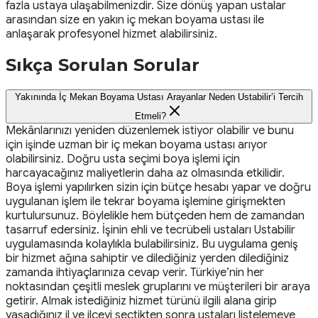
fazla ustaya ulaşabilmenizdir. Size dönüş yapan ustalar
arasından size en yakın iç mekan boyama ustası ile
anlaşarak profesyonel hizmet alabilirsiniz.
Sıkça Sorulan Sorular
Yakınında İç Mekan Boyama Ustası Arayanlar Neden Ustabilir’i Tercih
Etmeli?
Mekânlarınızı yeniden düzenlemek istiyor olabilir ve bunu
için işinde uzman bir iç mekan boyama ustası arıyor
olabilirsiniz. Doğru usta seçimi boya işlemi için
harcayacağınız maliyetlerin daha az olmasında etkilidir.
Boya işlemi yapılırken sizin için bütçe hesabı yapar ve doğru
uygulanan işlem ile tekrar boyama işlemine girişmekten
kurtulursunuz. Böylelikle hem bütçeden hem de zamandan
tasarruf edersiniz. İşinin ehli ve tecrübeli ustaları Ustabilir
uygulamasında kolaylıkla bulabilirsiniz. Bu uygulama geniş
bir hizmet ağına sahiptir ve dilediğiniz yerden dilediğiniz
zamanda ihtiyaçlarınıza cevap verir. Türkiye’nin her
noktasından çeşitli meslek gruplarını ve müşterileri bir araya
getirir. Almak istediğiniz hizmet türünü ilgili alana girip
yaşadığınız il ve ilçeyi seçtikten sonra ustaları listelemeye