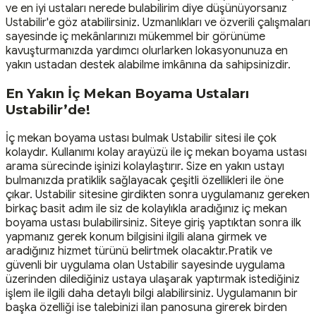
ve en iyi ustaları nerede bulabilirim diye düşünüyorsanız
Ustabilir'e göz atabilirsiniz. Uzmanlıkları ve özverili çalışmaları
sayesinde iç mekânlarınızı mükemmel bir görünüme
kavuşturmanızda yardımcı olurlarken lokasyonunuza en
yakın ustadan destek alabilme imkânına da sahipsinizdir.
En Yakın İç Mekan Boyama Ustaları
Ustabilir’de!
İç mekan boyama ustası bulmak Ustabilir sitesi ile çok
kolaydır. Kullanımı kolay arayüzü ile iç mekan boyama ustası
arama sürecinde işinizi kolaylaştırır. Size en yakın ustayı
bulmanızda pratiklik sağlayacak çeşitli özellikleri ile öne
çıkar. Ustabilir sitesine girdikten sonra uygulamanız gereken
birkaç basit adım ile siz de kolaylıkla aradığınız iç mekan
boyama ustası bulabilirsiniz. Siteye giriş yaptıktan sonra ilk
yapmanız gerek konum bilgisini ilgili alana girmek ve
aradığınız hizmet türünü belirtmek olacaktır.Pratik ve
güvenli bir uygulama olan Ustabilir sayesinde uygulama
üzerinden dilediğiniz ustaya ulaşarak yaptırmak istediğiniz
işlem ile ilgili daha detaylı bilgi alabilirsiniz. Uygulamanın bir
başka özelliği ise talebinizi ilan panosuna girerek birden