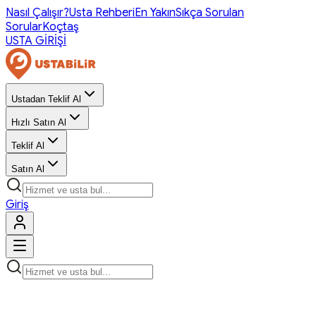
Nasıl Çalışır?
Usta Rehberi
En Yakın
Sıkça Sorulan
Sorular
Koçtaş
USTA GİRİŞİ
Ustadan Teklif Al
Hızlı Satın Al
Teklif Al
Satın Al
Giriş