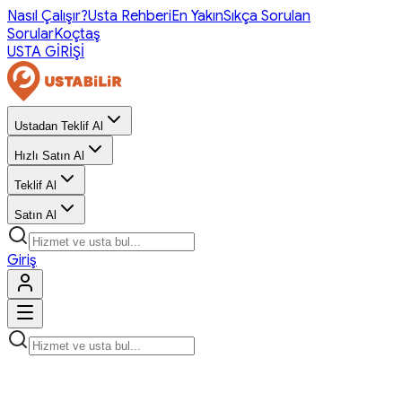
Nasıl Çalışır?
Usta Rehberi
En Yakın
Sıkça Sorulan
Sorular
Koçtaş
USTA GİRİŞİ
Ustadan Teklif Al
Hızlı Satın Al
Teklif Al
Satın Al
Giriş