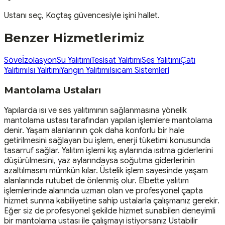
Ustanı seç, Koçtaş güvencesiyle işini hallet.
Benzer Hizmetlerimiz
Söve
İzolasyon
Su Yalıtımı
Tesisat Yalıtımı
Ses Yalıtımı
Çatı
Yalıtımı
Isı Yalıtımı
Yangın Yalıtımı
Isıcam Sistemleri
Mantolama Ustaları
Yapılarda ısı ve ses yalıtımının sağlanmasına yönelik
mantolama ustası tarafından yapılan işlemlere mantolama
denir. Yaşam alanlarının çok daha konforlu bir hale
getirilmesini sağlayan bu işlem, enerji tüketimi konusunda
tasarruf sağlar. Yalıtım işlemi kış aylarında ısıtma giderlerini
düşürülmesini, yaz aylarındaysa soğutma giderlerinin
azaltılmasını mümkün kılar. Üstelik işlem sayesinde yaşam
alanlarında rutubet de önlenmiş olur. Elbette yalıtım
işlemlerinde alanında uzman olan ve profesyonel çapta
hizmet sunma kabiliyetine sahip ustalarla çalışmanız gerekir.
Eğer siz de profesyonel şekilde hizmet sunabilen deneyimli
bir mantolama ustası ile çalışmayı istiyorsanız Ustabilir