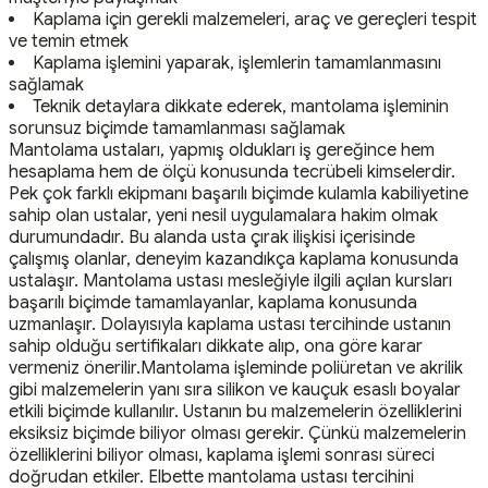
Kaplama için gerekli malzemeleri, araç ve gereçleri tespit
ve temin etmek
Kaplama işlemini yaparak, işlemlerin tamamlanmasını
sağlamak
Teknik detaylara dikkate ederek, mantolama işleminin
sorunsuz biçimde tamamlanması sağlamak
Mantolama ustaları, yapmış oldukları iş gereğince hem
hesaplama hem de ölçü konusunda tecrübeli kimselerdir.
Pek çok farklı ekipmanı başarılı biçimde kulamla kabiliyetine
sahip olan ustalar, yeni nesil uygulamalara hakim olmak
durumundadır. Bu alanda usta çırak ilişkisi içerisinde
çalışmış olanlar, deneyim kazandıkça kaplama konusunda
ustalaşır. Mantolama ustası mesleğiyle ilgili açılan kursları
başarılı biçimde tamamlayanlar, kaplama konusunda
uzmanlaşır. Dolayısıyla kaplama ustası tercihinde ustanın
sahip olduğu sertifikaları dikkate alıp, ona göre karar
vermeniz önerilir.Mantolama işleminde poliüretan ve akrilik
gibi malzemelerin yanı sıra silikon ve kauçuk esaslı boyalar
etkili biçimde kullanılır. Ustanın bu malzemelerin özelliklerini
eksiksiz biçimde biliyor olması gerekir. Çünkü malzemelerin
özelliklerini biliyor olması, kaplama işlemi sonrası süreci
doğrudan etkiler. Elbette mantolama ustası tercihini