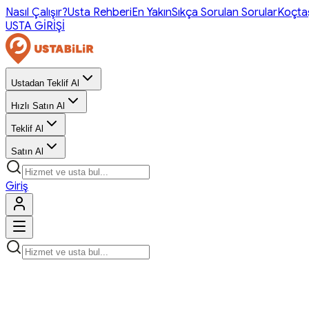
Nasıl Çalışır?
Usta Rehberi
En Yakın
Sıkça Sorulan Sorular
Koçta
USTA GİRİŞİ
Ustadan Teklif Al
Hızlı Satın Al
Teklif Al
Satın Al
Giriş