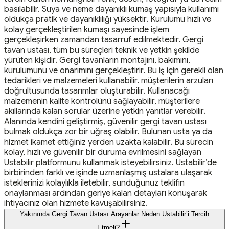
basılabilir. Suya ve neme dayanıklı kumaş yapısıyla kullanımı
oldukça pratik ve dayanıklılığı yüksektir. Kurulumu hızlı ve
kolay gerçekleştirilen kumaşı sayesinde işlem
gerçekleşirken zamandan tasarruf edilmektedir. Gergi
tavan ustası, tüm bu süreçleri teknik ve yetkin şekilde
yürüten kişidir. Gergi tavanların montajını, bakımını,
kurulumunu ve onarımını gerçekleştirir. Bu iş için gerekli olan
tedarikleri ve malzemeleri kullanabilir. müşterilerin arzuları
doğrultusunda tasarımlar oluşturabilir. Kullanacağı
malzemenin kalite kontrolünü sağlayabilir, müşterilere
akıllarında kalan sorular üzerine yetkin yanıtlar verebilir.
Alanında kendini geliştirmiş, güvenilir gergi tavan ustası
bulmak oldukça zor bir uğraş olabilir. Bulunan usta ya da
hizmet ikamet ettiğiniz yerden uzakta kalabilir. Bu sürecin
kolay, hızlı ve güvenilir bir duruma evrilmesini sağlayan
Ustabilir platformunu kullanmak isteyebilirsiniz. Ustabilir’de
birbirinden farklı ve işinde uzmanlaşmış ustalara ulaşarak
isteklerinizi kolaylıkla iletebilir, sunduğunuz teklifin
onaylanması ardından geriye kalan detayları konuşarak
ihtiyacınız olan hizmete kavuşabilirsiniz.
Yakınında Gergi Tavan Ustası Arayanlar Neden Ustabilir’i Tercih
Etmeli?