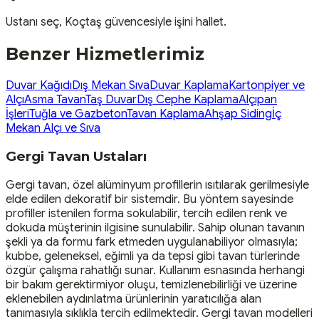
Ustanı seç, Koçtaş güvencesiyle işini hallet.
Benzer Hizmetlerimiz
Duvar Kağıdı
Dış Mekan Sıva
Duvar Kaplama
Kartonpiyer ve
Alçı
Asma Tavan
Taş Duvar
Dış Cephe Kaplama
Alçıpan
İşleri
Tuğla ve Gazbeton
Tavan Kaplama
Ahşap Siding
İç
Mekan Alçı ve Sıva
Gergi Tavan Ustaları
Gergi tavan, özel alüminyum profillerin ısıtılarak gerilmesiyle
elde edilen dekoratif bir sistemdir. Bu yöntem sayesinde
profiller istenilen forma sokulabilir, tercih edilen renk ve
dokuda müşterinin ilgisine sunulabilir. Sahip olunan tavanın
şekli ya da formu fark etmeden uygulanabiliyor olmasıyla;
kubbe, geleneksel, eğimli ya da tepsi gibi tavan türlerinde
özgür çalışma rahatlığı sunar. Kullanım esnasında herhangi
bir bakım gerektirmiyor oluşu, temizlenebilirliği ve üzerine
eklenebilen aydınlatma ürünlerinin yaratıcılığa alan
tanımasıyla sıklıkla tercih edilmektedir. Gergi tavan modelleri