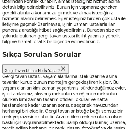
üzerinden kontak kurabilir, almak istediğiniz hizmet adına
detaylı bilgi edinebilirsiniz. Bunun için yapmanız gereken,
gerekli alanlara konumuzu girmek ve almak istediğiniz
hizmetin alanını belirlemek. Eğer isteğiniz birden çok usta ile
iletişime geçmek üzerineyse, işinin uzmanı ustalarla ilan
panonuz aracılığı irtibat sağlayabilirsiniz. Buradan size en
yakında bulunan gergi tavan ustası ile ihtiyacınıza yönelik
bilgi ve hizmeti pratik bir biçimde edinebilirsiniz.
Sıkça Sorulan Sorular
Gergi Tavan Ustası Ne İş Yapar?
Gergi tavan ustası, yaşam alanlarına istek üzerine asma
tavanlar kurup bunun montajını gerçekleştiren kişidir. Bu
yaşam alanları kimi zaman yaşantımızı sürdürdüğümüz evler,
iş ortamlarımız, alışveriş mekanları ve eğlence mekanları
olurken kimi zaman tasarım ofisleri, okullar ve hatta
hastanelere kadar uzanan sonsuz seçenek havuzundan
herhangi biri olabilir. Gergi tavanlar isteğe bağlı sonsuz bir
renk yelpazesine sahiptir. Arzu edilen renk ne olursa olsun
baskı için uygulanabilmektedir. Sahip olduğu kumaş üzerine,
tercih edilen herhangi bir renk, desen, fotoğraf ya da resim