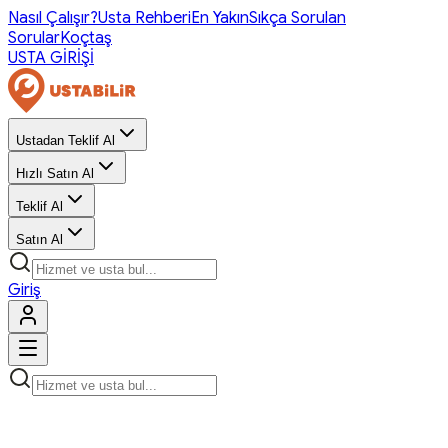
Nasıl Çalışır?
Usta Rehberi
En Yakın
Sıkça Sorulan
Sorular
Koçtaş
USTA GİRİŞİ
Ustadan Teklif Al
Hızlı Satın Al
Teklif Al
Satın Al
Giriş