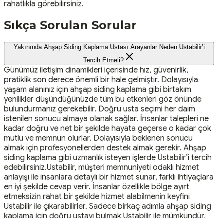
rahatlıkla görebilirsiniz.
Sıkça Sorulan Sorular
Yakınında Ahşap Siding Kaplama Ustası Arayanlar Neden Ustabilir’i
Tercih Etmeli?
Günümüz iletişim dinamikleri içerisinde hız, güvenirlik,
pratiklik son derece önemli bir hale gelmiştir. Dolayısıyla
yaşam alanınız için ahşap siding kaplama gibi birtakım
yenilikler düşündüğünüzde tüm bu etkenleri göz önünde
bulundurmanız gerekebilir. Doğru usta seçimi her daim
istenilen sonucu almaya olanak sağlar. İnsanlar talepleri ne
kadar doğru ve net bir şekilde hayata geçerse o kadar çok
mutlu ve memnun olurlar. Dolayısıyla beklenen sonucu
almak için profesyonellerden destek almak gerekir. Ahşap
siding kaplama gibi uzmanlık isteyen işlerde Ustabilir’i tercih
edebilirsiniz.Ustabilir, müşteri memnuniyeti odaklı hizmet
anlayışı ile insanlara detaylı bir hizmet sunar, farklı ihtiyaçlara
en iyi şekilde cevap verir. İnsanlar özellikle bölge ayırt
etmeksizin rahat bir şekilde hizmet alabilmenin keyfini
Ustabilir ile çıkarabilirler. Sadece birkaç adımla ahşap siding
kaplama için doğru ustayı bulmak Ustabilir ile mümkündür.