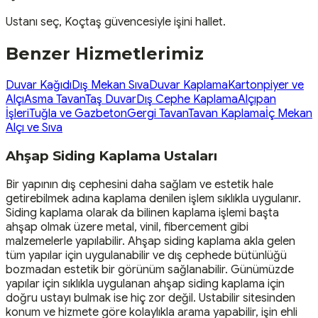
Ustanı seç, Koçtaş güvencesiyle işini hallet.
Benzer Hizmetlerimiz
Duvar Kağıdı
Dış Mekan Sıva
Duvar Kaplama
Kartonpiyer ve
Alçı
Asma Tavan
Taş Duvar
Dış Cephe Kaplama
Alçıpan
İşleri
Tuğla ve Gazbeton
Gergi Tavan
Tavan Kaplama
İç Mekan
Alçı ve Sıva
Ahşap Siding Kaplama Ustaları
Bir yapının dış cephesini daha sağlam ve estetik hale
getirebilmek adına kaplama denilen işlem sıklıkla uygulanır.
Siding kaplama olarak da bilinen kaplama işlemi başta
ahşap olmak üzere metal, vinil, fibercement gibi
malzemelerle yapılabilir. Ahşap siding kaplama akla gelen
tüm yapılar için uygulanabilir ve dış cephede bütünlüğü
bozmadan estetik bir görünüm sağlanabilir. Günümüzde
yapılar için sıklıkla uygulanan ahşap siding kaplama için
doğru ustayı bulmak ise hiç zor değil. Ustabilir sitesinden
konum ve hizmete göre kolaylıkla arama yapabilir, işin ehli