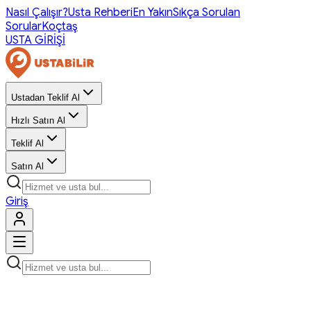
Nasıl Çalışır?
Usta Rehberi
En Yakın
Sıkça Sorulan
Sorular
Koçtaş
USTA GİRİŞİ
Ustadan Teklif Al
Hızlı Satın Al
Teklif Al
Satın Al
Giriş