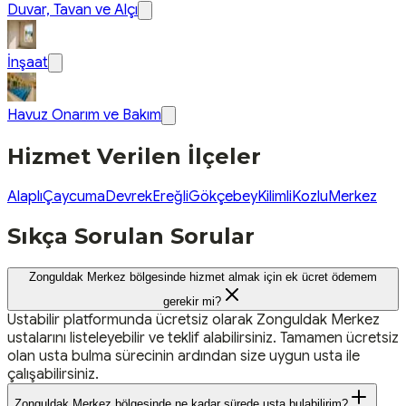
Duvar, Tavan ve Alçı
İnşaat
Havuz Onarım ve Bakım
Hizmet Verilen İlçeler
Alaplı
Çaycuma
Devrek
Ereğli
Gökçebey
Kilimli
Kozlu
Merkez
Sıkça Sorulan Sorular
Zonguldak Merkez bölgesinde hizmet almak için ek ücret ödemem
gerekir mi?
Ustabilir platformunda ücretsiz olarak Zonguldak Merkez
ustalarını listeleyebilir ve teklif alabilirsiniz. Tamamen ücretsiz
olan usta bulma sürecinin ardından size uygun usta ile
çalışabilirsiniz.
Zonguldak Merkez bölgesinde ne kadar sürede usta bulabilirim?