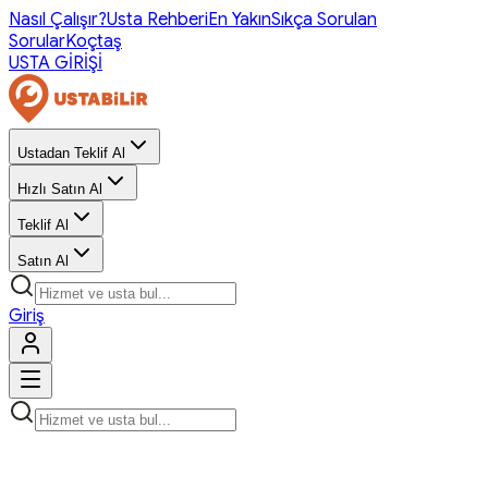
Nasıl Çalışır?
Usta Rehberi
En Yakın
Sıkça Sorulan
Sorular
Koçtaş
USTA GİRİŞİ
Ustadan Teklif Al
Hızlı Satın Al
Teklif Al
Satın Al
Giriş