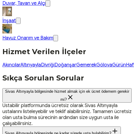
Duvar, Tavan ve Alçı
İnşaat
Havuz Onarım ve Bakım
Hizmet Verilen İlçeler
Akıncılar
Altınyayla
Divriği
Doğanşar
Gemerek
Gölova
Gürün
Haf
Sıkça Sorulan Sorular
Sivas Altınyayla bölgesinde hizmet almak için ek ücret ödemem gerekir
mi?
Ustabilir platformunda ücretsiz olarak Sivas Altınyayla
ustalarını listeleyebilir ve teklif alabilirsiniz. Tamamen ücretsiz
olan usta bulma sürecinin ardından size uygun usta ile
çalışabilirsiniz.
Sivas Altınyayla bölgesinde ne kadar sürede usta bulabilirim?