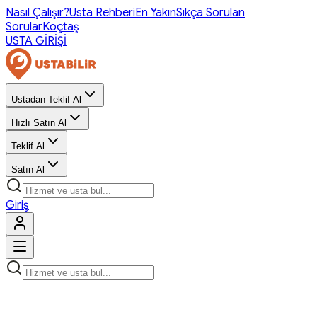
Nasıl Çalışır?
Usta Rehberi
En Yakın
Sıkça Sorulan
Sorular
Koçtaş
USTA GİRİŞİ
Ustadan Teklif Al
Hızlı Satın Al
Teklif Al
Satın Al
Giriş