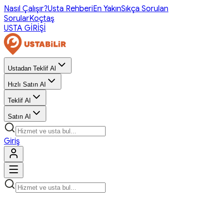
Nasıl Çalışır?
Usta Rehberi
En Yakın
Sıkça Sorulan
Sorular
Koçtaş
USTA GİRİŞİ
Ustadan Teklif Al
Hızlı Satın Al
Teklif Al
Satın Al
Giriş