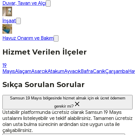
Duvar, Tavan ve Alçı
İnşaat
Havuz Onarım ve Bakım
Hizmet Verilen İlçeler
19
Mayıs
Alaçam
Asarcık
Atakum
Ayvacık
Bafra
Canik
Çarşamba
Ha
Sıkça Sorulan Sorular
Samsun 19 Mayıs bölgesinde hizmet almak için ek ücret ödemem
gerekir mi?
Ustabilir platformunda ücretsiz olarak Samsun 19 Mayıs
ustalarını listeleyebilir ve teklif alabilirsiniz. Tamamen ücretsiz
olan usta bulma sürecinin ardından size uygun usta ile
çalışabilirsiniz.