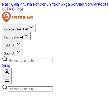
Nasıl Çalışır?
Usta Rehberi
En Yakın
Sıkça Sorulan Sorular
Koçta
USTA GİRİŞİ
Ustadan Teklif Al
Hızlı Satın Al
Teklif Al
Satın Al
Giriş