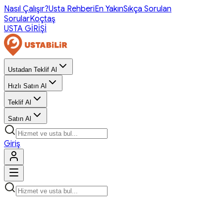
Nasıl Çalışır?
Usta Rehberi
En Yakın
Sıkça Sorulan
Sorular
Koçtaş
USTA GİRİŞİ
Ustadan Teklif Al
Hızlı Satın Al
Teklif Al
Satın Al
Giriş