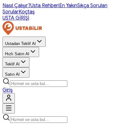
Nasıl Çalışır?
Usta Rehberi
En Yakın
Sıkça Sorulan
Sorular
Koçtaş
USTA GİRİŞİ
Ustadan Teklif Al
Hızlı Satın Al
Teklif Al
Satın Al
Giriş