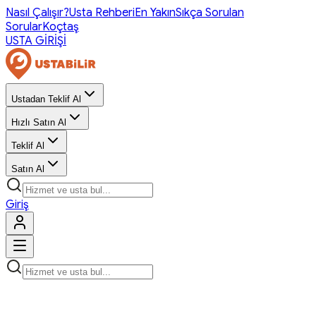
Nasıl Çalışır?
Usta Rehberi
En Yakın
Sıkça Sorulan
Sorular
Koçtaş
USTA GİRİŞİ
Ustadan Teklif Al
Hızlı Satın Al
Teklif Al
Satın Al
Giriş