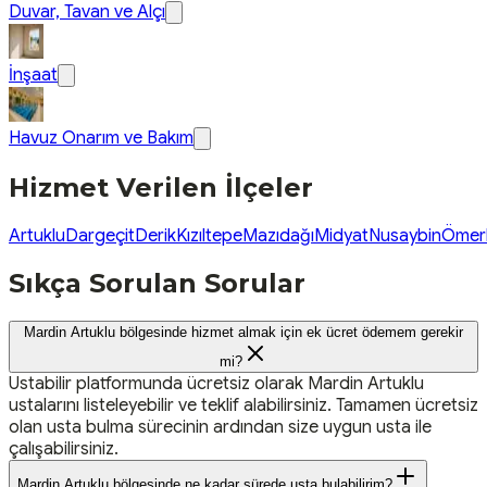
Duvar, Tavan ve Alçı
İnşaat
Havuz Onarım ve Bakım
Hizmet Verilen İlçeler
Artuklu
Dargeçit
Derik
Kızıltepe
Mazıdağı
Midyat
Nusaybin
Ömerl
Sıkça Sorulan Sorular
Mardin Artuklu bölgesinde hizmet almak için ek ücret ödemem gerekir
mi?
Ustabilir platformunda ücretsiz olarak Mardin Artuklu
ustalarını listeleyebilir ve teklif alabilirsiniz. Tamamen ücretsiz
olan usta bulma sürecinin ardından size uygun usta ile
çalışabilirsiniz.
Mardin Artuklu bölgesinde ne kadar sürede usta bulabilirim?