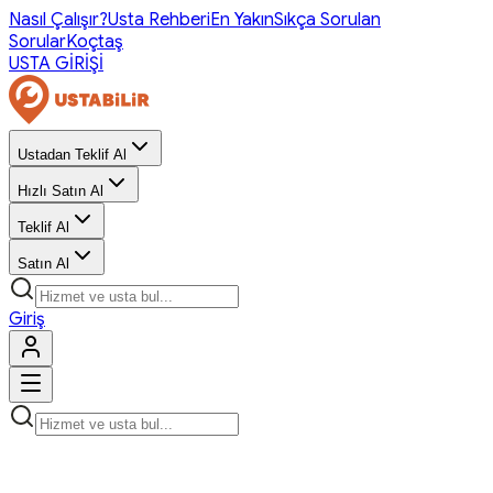
Nasıl Çalışır?
Usta Rehberi
En Yakın
Sıkça Sorulan
Sorular
Koçtaş
USTA GİRİŞİ
Ustadan Teklif Al
Hızlı Satın Al
Teklif Al
Satın Al
Giriş