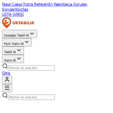
Nasıl Çalışır?
Usta Rehberi
En Yakın
Sıkça Sorulan
Sorular
Koçtaş
USTA GİRİŞİ
Ustadan Teklif Al
Hızlı Satın Al
Teklif Al
Satın Al
Giriş