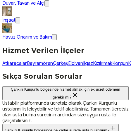
Duvar, Tavan ve Alçı
İnşaat
Havuz Onarım ve Bakım
Hizmet Verilen İlçeler
Atkaracalar
Bayramören
Çerkeş
Eldivan
Ilgaz
Kızılırmak
Korgun
K
Sıkça Sorulan Sorular
Çankırı Kurşunlu bölgesinde hizmet almak için ek ücret ödemem
gerekir mi?
Ustabilir platformunda ücretsiz olarak Çankırı Kurşunlu
ustalarını listeleyebilir ve teklif alabilirsiniz. Tamamen ücretsiz
olan usta bulma sürecinin ardından size uygun usta ile
çalışabilirsiniz.
Çankırı Kurşunlu bölgesinde ne kadar sürede usta bulabilirim?