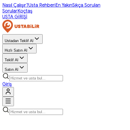
Nasıl Çalışır?
Usta Rehberi
En Yakın
Sıkça Sorulan
Sorular
Koçtaş
USTA GİRİŞİ
Ustadan Teklif Al
Hızlı Satın Al
Teklif Al
Satın Al
Giriş