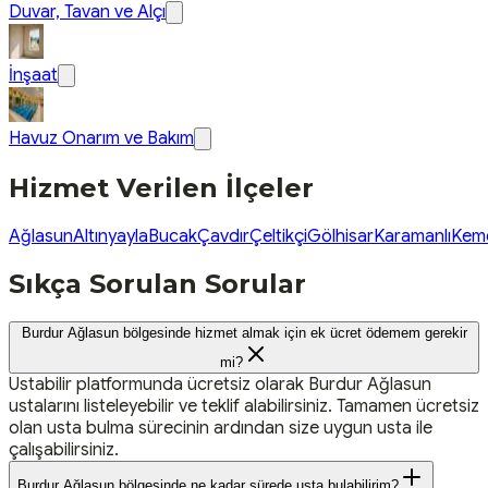
Duvar, Tavan ve Alçı
İnşaat
Havuz Onarım ve Bakım
Hizmet Verilen İlçeler
Ağlasun
Altınyayla
Bucak
Çavdır
Çeltikçi
Gölhisar
Karamanlı
Kem
Sıkça Sorulan Sorular
Burdur Ağlasun bölgesinde hizmet almak için ek ücret ödemem gerekir
mi?
Ustabilir platformunda ücretsiz olarak Burdur Ağlasun
ustalarını listeleyebilir ve teklif alabilirsiniz. Tamamen ücretsiz
olan usta bulma sürecinin ardından size uygun usta ile
çalışabilirsiniz.
Burdur Ağlasun bölgesinde ne kadar sürede usta bulabilirim?