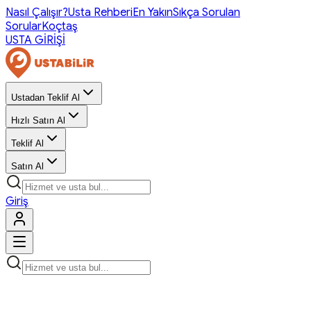
Nasıl Çalışır?
Usta Rehberi
En Yakın
Sıkça Sorulan
Sorular
Koçtaş
USTA GİRİŞİ
Ustadan Teklif Al
Hızlı Satın Al
Teklif Al
Satın Al
Giriş