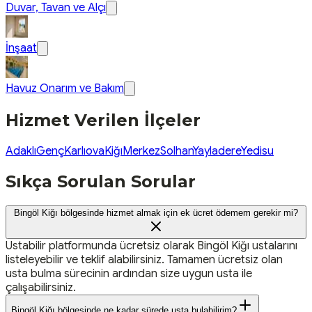
Duvar, Tavan ve Alçı
İnşaat
Havuz Onarım ve Bakım
Hizmet Verilen İlçeler
Adaklı
Genç
Karlıova
Kiğı
Merkez
Solhan
Yayladere
Yedisu
Sıkça Sorulan Sorular
Bingöl Kiğı bölgesinde hizmet almak için ek ücret ödemem gerekir mi?
Ustabilir platformunda ücretsiz olarak Bingöl Kiğı ustalarını
listeleyebilir ve teklif alabilirsiniz. Tamamen ücretsiz olan
usta bulma sürecinin ardından size uygun usta ile
çalışabilirsiniz.
Bingöl Kiğı bölgesinde ne kadar sürede usta bulabilirim?