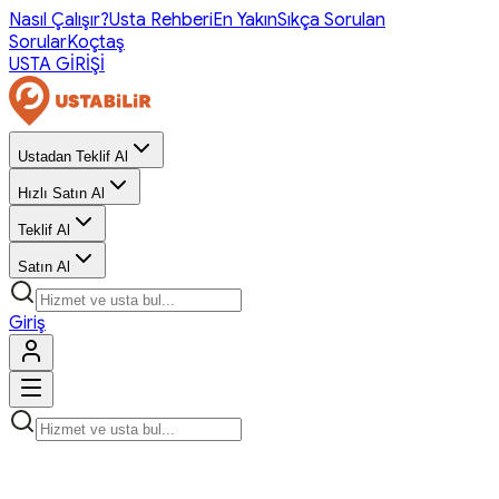
Nasıl Çalışır?
Usta Rehberi
En Yakın
Sıkça Sorulan
Sorular
Koçtaş
USTA GİRİŞİ
Ustadan Teklif Al
Hızlı Satın Al
Teklif Al
Satın Al
Giriş