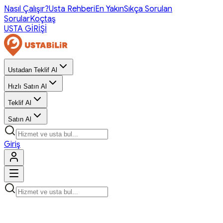
Nasıl Çalışır?
Usta Rehberi
En Yakın
Sıkça Sorulan
Sorular
Koçtaş
USTA GİRİŞİ
Ustadan Teklif Al
Hızlı Satın Al
Teklif Al
Satın Al
Giriş