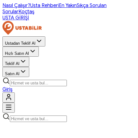
Nasıl Çalışır?
Usta Rehberi
En Yakın
Sıkça Sorulan
Sorular
Koçtaş
USTA GİRİŞİ
Ustadan Teklif Al
Hızlı Satın Al
Teklif Al
Satın Al
Giriş