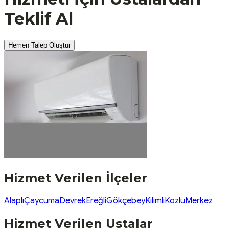
Teklif Al
Hemen Talep Oluştur
Hizmet Verilen İlçeler
Alaplı
Çaycuma
Devrek
Ereğli
Gökçebey
Kilimli
Kozlu
Merkez
Hizmet Verilen Ustalar