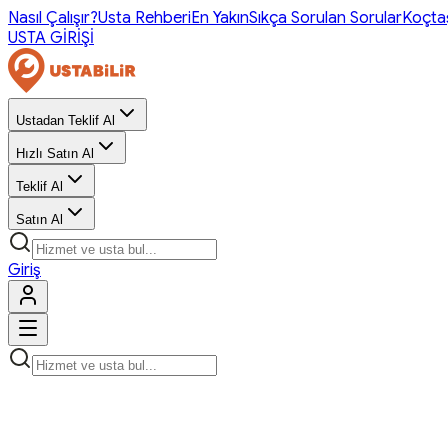
Nasıl Çalışır?
Usta Rehberi
En Yakın
Sıkça Sorulan Sorular
Koçta
USTA GİRİŞİ
Ustadan Teklif Al
Hızlı Satın Al
Teklif Al
Satın Al
Giriş